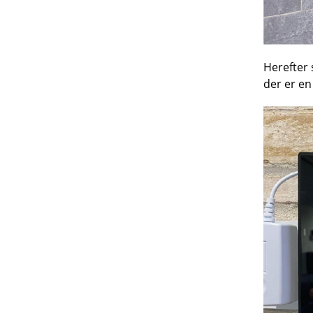
Herefter 
der er en