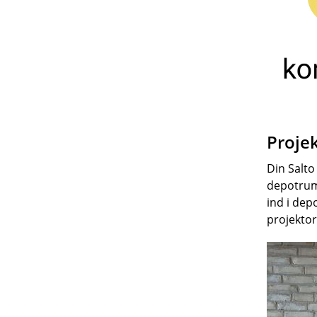
Proje
Din Salto
depotrumm
ind i dep
projektor