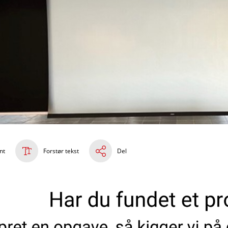
nt
Forstør tekst
Del